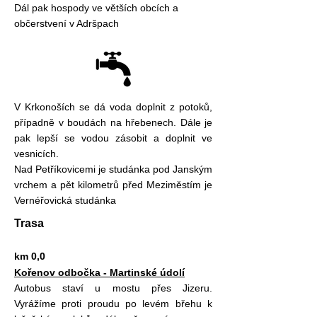
Dál pak hospody ve větších obcích a
občerstvení v Adršpach
V Krkonoších se dá voda doplnit z potoků,
případně v boudách na hřebenech. Dále je
pak lepší se vodou zásobit a doplnit ve
vesnicích.
Nad Petříkovicemi je studánka pod Janským
vrchem a pět kilometrů před Meziměstím je
Vernéřovická studánka
Trasa
km 0,0
Kořenov odbočka - Martinské údolí
Autobus staví u mostu přes Jizeru.
Vyrážíme proti proudu po levém břehu k