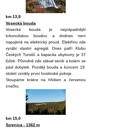
km 13,9
Vosecká bouda
Vosecká bouda je nejzápadnější
krkonošskou boudou a dodnes není
napojená na elektrický proud. Elektřinu zde
vyrábí vlastní agregát. Dnes patří Klubu
Českých Turistů a kapacita ubytovny je 37
lůžek. Původně zde stával seník a kolem se
pásl dobytek. Později bouda a koncem 19.
století vznikly první hostinské pokoje.
Stoupáme krátce na hřeben a červenou
značku.
km 15,0
Szrenica - 1362 m