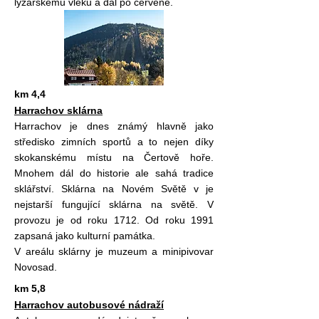
lyžařskému vleků a dál po červené.
km 4,4
Harrachov sklárna
Harrachov je dnes známý hlavně jako
středisko zimních sportů a to nejen díky
skokanskému místu na Čertově hoře.
Mnohem dál do historie ale sahá tradice
sklářství. Sklárna na Novém Světě v je
nejstarší fungující sklárna na světě. V
provozu je od roku 1712. Od roku 1991
zapsaná jako kulturní památka.
V areálu sklárny je muzeum a minipivovar
Novosad.
km 5,8
Harrachov autobusové nádraží