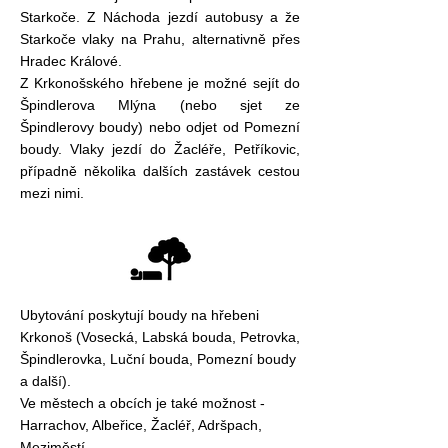
Starkoče. Z Náchoda jezdí autobusy a že
Starkoče vlaky na Prahu, alternativně přes
Hradec Králové.
Z Krkonošského hřebene je možné sejít do
Špindlerova Mlýna (nebo sjet ze
Špindlerovy boudy) nebo odjet od Pomezní
boudy. Vlaky jezdí do Žacléře, Petříkovic,
případně několika dalších zastávek cestou
mezi nimi.
Ubytování poskytují boudy na hřebeni
Krkonoš (Vosecká, Labská bouda, Petrovka,
Špindlerovka, Luční bouda, Pomezní boudy
a další).
Ve městech a obcích je také možnost -
Harrachov, Albeřice, Žacléř, Adršpach,
Meziměstí