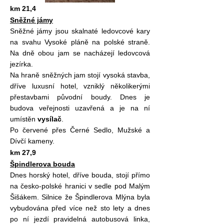
km 21,4
Sněžné jámy
Sněžné jámy jsou skalnaté ledovcové kary
na svahu Vysoké pláně na polské straně.
Na dně obou jam se nacházejí ledovcová
jezírka.
Na hraně sněžných jam stojí vysoká stavba,
dříve luxusní hotel, vzniklý několikerými
přestavbami původní boudy. Dnes je
budova veřejnosti uzavřená a je na ní
umístěn
vysílač
.
Po červené přes Černé Sedlo, Mužské a
Dívčí kameny.
km 27,9
Špindlerova bouda
Dnes horský hotel, dříve bouda, stojí přímo
na česko-polské hranici v sedle pod Malým
Šišákem. Silnice že Špindlerova Mlýna byla
vybudována před více než sto lety a dnes
po ní jezdí pravidelná autobusová linka,