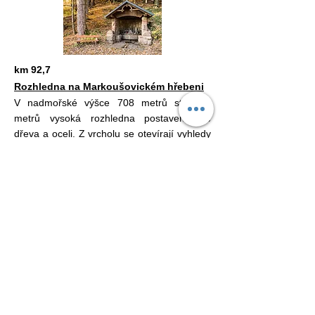
km 92,7
Rozhledna na Markoušovickém hřebeni
V nadmořské výšce 708 metrů stojí 22
metrů vysoká rozhledna postavená že
dřeva a oceli. Z vrcholu se otevírají vyhledy
na Krkonoše, Rýchory, Vraní hory, Orlické
hory a další krajinu.
Dole pod rozhlednou stojí dřevěný altán.
Dál po zelené po hřebeni