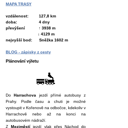
MAPA TRASY
vzdálenost: 127,8 km
doba: 4 dny
převýšení ↑ 3938 m
↓ 4129 m
nejvyšší bod:
Sněžka 1602 m
BLOG - zápisky z cesty
Plánování výletu
Do
Harrachova
jezdí přímé autobusy z
Prahy. Podle času a chuti je možné
vystoupit v Kořenově na odbočce, kdekoliv v
Harrachově nebo až na konci na
autobusovém nádraží.
Z
Meziměstí
jezdí vlak přes Náchod do