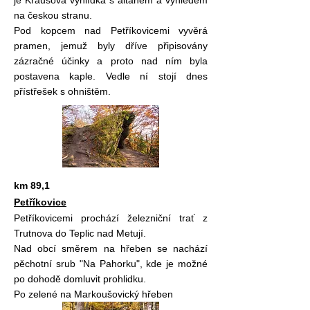
je Krausová vyhlídka s altánem a výhledem
na českou stranu.
Pod kopcem nad Petříkovicemi vyvěrá
pramen, jemuž byly dříve připisovány
zázračné účinky a proto nad ním byla
postavena kaple. Vedle ní stojí dnes
přístřešek s ohništěm.
km 89,1
Petříkovice
Petříkovicemi prochází železniční trať z
Trutnova do Teplic nad Metují.
Nad obcí směrem na hřeben se nachází
pěchotní srub "Na Pahorku", kde je možné
po dohodě domluvit prohlidku.
Po zelené na Markoušovický hřeben