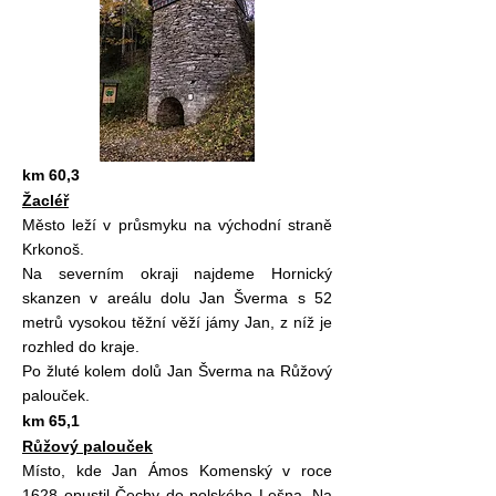
km 60,3
Žacléř
Město leží v průsmyku na východní straně
Krkonoš.
Na severním okraji najdeme Hornický
skanzen v areálu dolu Jan Šverma s 52
metrů vysokou těžní věží jámy Jan, z níž je
rozhled do kraje.
Po žluté kolem dolů Jan Šverma na Růžový
palouček
.
km 65,1
Růžový palouček
Místo, kde Jan Ámos Komenský v roce
1628 opustil Čechy do polského Lešna. Na