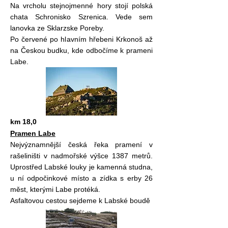
Na vrcholu stejnojmenné hory stojí polská
chata Schronisko Szrenica. Vede sem
lanovka ze Sklarzske Poreby.
Po červené po hlavním hřebeni Krkonoš až
na Českou budku, kde odbočíme k prameni
Labe.
km 18,0
Pramen Labe
Nejvýznamnější česká řeka pramení v
rašeliništi v nadmořské výšce 1387 metrů.
Uprostřed Labské louky je kamenná studna,
u ní odpočinkové místo a zídka s erby 26
měst, kterými Labe protéká.
Asfaltovou cestou sejdeme k Labské boudě