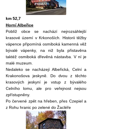
km 52,7
Horní Albeřice
Poblíž obce se nachází nejrozsáhlejší
krasové území v Krkonoších. Historii těžby
vápence připomíná osmiboká kamenná věž
bývalé vápenky, na niž byla přistavěna
taktéž osmiboká dřevěná nástavba. V ní je
malé muzeum.
Nedaleko se nacházejí Albeřická, Celní a
Krakonošova jeskyně. Do dvou z těchto
krasových jeskyní je vstup z bývalého
Celního lomu, ale pro veřejnost nejsou
zpřístupněny.
Po červené zpět na hřeben, přes Czepiel a
z Rohu hranic po zelené do Žacléře