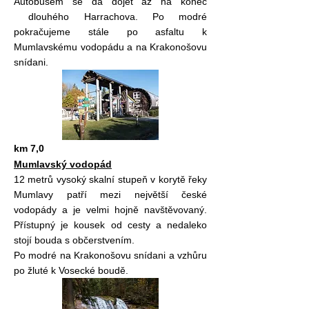
Autobusem se dá dojet až na konec
dlouhého Harrachova. Po modré
pokračujeme stále po asfaltu k
Mumlavskému vodopádu a na Krakonošovu
snídani.
km 7,0
Mumlavský vodopád
12 metrů vysoký skalní stupeň v korytě řeky
Mumlavy patří mezi největší české
vodopády a je velmi hojně navštěvovaný.
Přístupný je kousek od cesty a nedaleko
stojí bouda s občerstvením.
Po modré na Krakonošovu snídani a vzhůru
po žluté k Vosecké boudě.