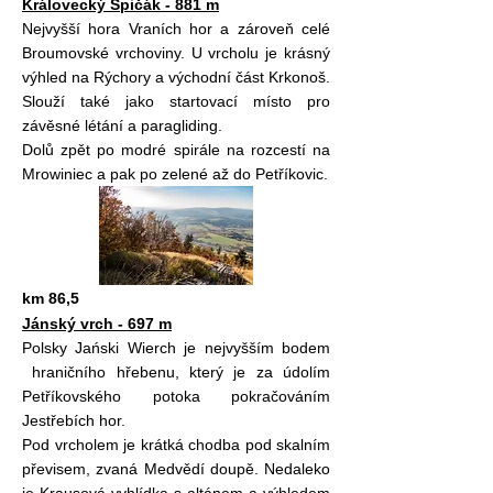
Královecký Špičák - 881 m
Nejvyšší hora Vraních hor a zároveň celé
Broumovské vrchoviny. U vrcholu je krásný
výhled na Rýchory a východní část Krkonoš.
Slouží také jako startovací místo pro
závěsné létání a paragliding.
Dolů zpět po modré spirále na rozcestí na
Mrowiniec a pak po zelené až do Petříkovic.
km 86,5
Jánský vrch - 697 m
Polsky Jański Wierch je nejvyšším bodem
hraničního hřebenu, který je za údolím
Petříkovského potoka pokračováním
Jestřebích hor.
Pod vrcholem je krátká chodba pod skalním
převisem, zvaná Medvědí doupě. Nedaleko