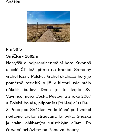
Sněžku.
km 38,5
Sněžka - 1602 m
Nejvyšší a nejprominentnější hora Krkonoš
a celé ČR leží přímo na hranici. Samotný
vrchol leží v Polsku. Vrchol skalnaté hory je
poměrně rozlehlý a již v historii zde stálo
několik budov. Dnes je to kaple Sv.
Vavřince, nová Česká Poštovna z roku 2007
a Polská bouda, připomínající létající talíře.
Z Pece pod Sněžkou vede těsně pod vrchol
nedávno zrekonstruovaná lanovka. Sněžka
je velmi oblíbeným turistickým cílem. Po
červené scházíme na Pomezní boudy