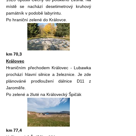
místě se nachází desetimetrový kruhový
památník v podobě labyrintu.
Po hraniční zelené do Královce.
km 70,3
Královec
Hraničním přechodem Královec - Lubawka
prochází hlavní silnice a železnice. Je zde
plánováné prodloužení dálnice D11 z
Jaroměře.
Po zelené a žluté na Královecký Špičák
km 77,4