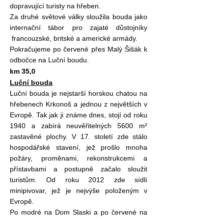
dopravující turisty na hřeben.
Za druhé světové války sloužila bouda jako
internační tábor pro zajaté důstojníky
francouzské, britské a americké armády.
Pokračujeme po červené přes Malý Šišák k
odbočce na Luční boudu.
km 35,0
Luční bouda
Luční bouda je nejstarší horskou chatou na
hřebenech Krkonoš a jednou z největších v
Evropě. Tak jak ji známe dnes, stojí od roku
1940 a zabírá neuvěřitelných 5600 m²
zastavěné plochy. V 17. století zde stálo
hospodářské stavení, jež prošlo mnoha
požáry, proměnami, rekonstrukcemi a
přístavbami a postupně začalo sloužit
turistům. Od roku 2012 zde sídlí
minipivovar, jež je nejvýše položeným v
Evropě.
Po modré na Dom Slaski a po červené na