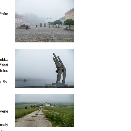
ičním
oubka
částí
tolou
y Sv.
evěné
 malý