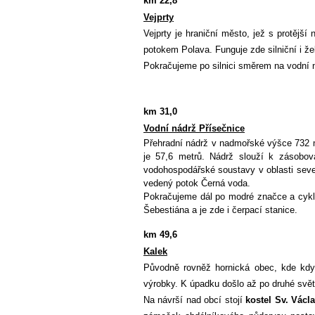
km 22,8
Vejprty
Vejprty je hraniční město, jež s protějš
potokem Polava. Funguje zde silniční i že
Pokračujeme po silnici směrem na vodní 
km 31,0
Vodní nádrž Přísečnice
Přehradní nádrž v nadmořské výšce 732 m
je 57,6 metrů.
Nádrž slouží k zásobov
vodohospodářské soustavy v oblasti sev
vedený potok Černá voda.
Pokračujeme dál po modré značce a cyklo
Šebestiána a je zde i čerpací stanice.
km 49,6
Kalek
Původně rovněž hornická obec, kde kdys
výrobky. K úpadku došlo až po druhé svě
Na návrší nad obcí stojí
kostel Sv. Václ