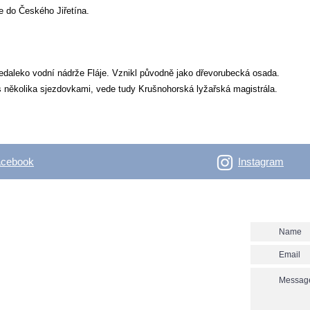
e do Českého Jiřetína.
 nedaleko vodní nádrže Fláje. Vznikl původně jako dřevorubecká osada.
 s několika sjezdovkami, vede tudy Krušnohorská lyžařská magistrála.
acebook
Instagram
- Outdoor Vertical
Contact us
 skitouring, climbing, trakking, travel Enjoy the