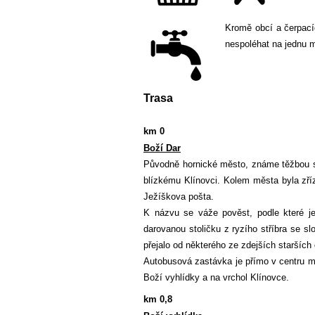
Kromě obcí a čerpacíc
nespoléhat na jednu 
Trasa
km 0
Boží Dar
Původně hornické město, známe těžbou st
blízkému Klínovci. Kolem města byla zř
Ježíškova pošta.
K názvu se váže pověst, podle které je
darovanou stoličku z ryzího stříbra se s
přejalo od některého ze zdejších starších 
Autobusová zastávka je přímo v centru m
Boží vyhlídky a na vrchol Klínovce.
km 0,8