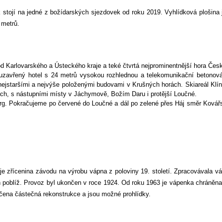
k stojí na jedné z božídarských sjezdovek od roku 2019. Vyhlídková plošina 
 metrů.
od Karlovarského a Ústeckého kraje a teké čtvrtá nejprominentnější hora Čes
uzavřený hotel s 24 metrů vysokou rozhlednou a telekomunikační betonov
 nejstaršími a nejvýše položenými budovami v Krušných horách. Skiareál Klí
rách, s nástupními místy v Jáchymově, Božím Daru i protější Loučné.
erg. Pokračujeme po červené do Loučné a dál po zelené přes Háj směr Kovář
e zřícenina závodu na výrobu vápna z poloviny 19. století. Zpracovávala vá
 poblíž. Provoz byl ukončen v roce 1924. Od roku 1963 je vápenka chráněna
nčena částečná rekonstrukce a jsou možné prohlídky.