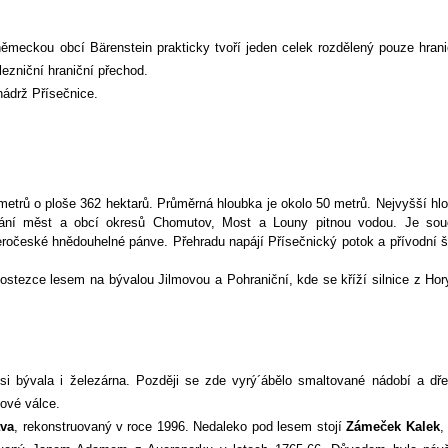
í německou obcí Bärenstein prakticky tvoří jeden celek rozdělený pouze hran
lezniční hraniční přechod.
nádrž Přísečnice.
etrů o ploše 362 hektarů. Průměrná hloubka je okolo 50 metrů. Nejvyšší hl
ání měst a obcí okresů Chomutov, Most a Louny pitnou vodou. Je sou
eročeské hnědouhelné pánve.
Přehradu napájí Přísečnický potok a přívodní š
stezce lesem na bývalou Jilmovou a Pohraniční, kde se kříží silnice z Hor
i bývala i železárna. Později se zde vyrý´ábělo smaltované nádobí a dř
tové válce.
ava
, rekonstruovaný v roce 1996. Nedaleko pod lesem stojí
Zámeček Kalek
,