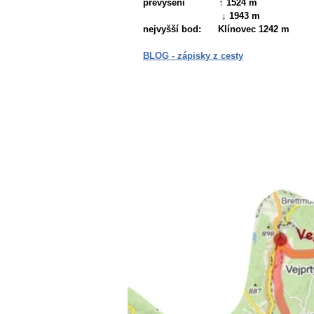
převýšení ↑ 1524 m
↓ 1943 m
nejvyšší bod:
Klínovec 1242 m
BLOG - zápisky z cesty