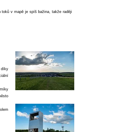
 toků v mapě je spíš bažina, takže raději
 díky
iální
rníky
město
kolem