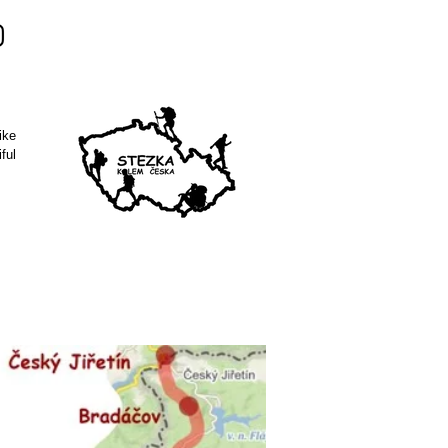
ike
ful