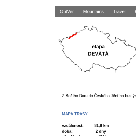
OutVer
Mountains
Travel
etapa
DEVÁTÁ
Z Božího Daru do Českého Jiřetína hustým
MAPA TRASY
vzdálenost: 81,8 km
doba: 2 dny