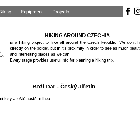
Biking
Equipment
Projects
HIKING AROUND CZECHIA
is a hiking project to hike all around the Czech Republic. We don't h
directly on the border, but in it's proximity in order to see as much beauti
and interesting places as we can.
Every stage provides useful info for planning a hiking trip.
Boží Dar - Český Jiřetín
i lesy a ještě hustší mlhou.