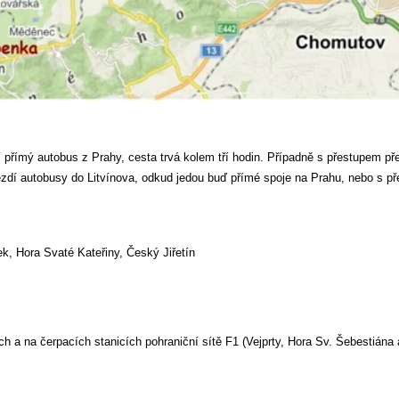
 přímý autobus z Prahy, cesta trvá kolem tří hodin. Případně s přestupem př
zdí autobusy do Litvínova, odkud jedou buď přímé spoje na Prahu, nebo s 
ek, Hora Svaté Kateřiny, Český Jiřetín
ch a na čerpacích stanicích pohraniční sítě F1 (Vejprty, Hora Sv. Šebestiána