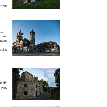
je ve
ka.
á věž
novec
ská a
pnitý
 jako