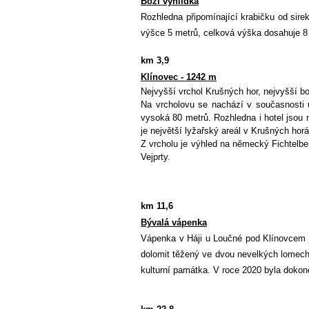
Boží vyhlídka
Rozhledna připomínající krabičku od sire
výšce 5 metrů, celková výška dosahuje 8
km 3,9
Klínovec - 1242 m
Nejvyšší vrchol Krušných hor, nejvyšší b
Na vrcholovu se nachází v současnosti 
vysoká 80 metrů. Rozhledna i hotel jsou
je největší lyžařský areál v Krušných ho
Z vrcholu je výhled na německý Fichtelb
Vejprty.
km 11,6
Bývalá vápenka
Vápenka v Háji u Loučné pod Klínovcem j
dolomit těžený ve dvou nevelkých lomech
kulturní památka. V roce 2020 byla doko