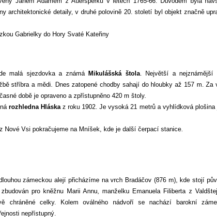
avený Janem Adamem z Auersperku v letech 1765-66. Důvodem byla náv
y architektonické detaily, v druhé polovině 20. století byl objekt značně upr
kou Gabrielky do Hory Svaté Kateřiny
 zde malá sjezdovka a známá
Mikulášská štola
. Největší a nejznámější 
ěžbě stříbra a mědi. Dnes zatopené chodby sahají do hloubky až 157 m. Za 
oučasné době je opraveno a zpřístupněno 420 m štoly.
nná
rozhledna Hláska
z roku 1902. Je vysoká 21 metrů a vyhlídková plošina 
z Nové Vsi pokračujeme na Mníšek, kde je další čerpací stanice.
 dlouhou zámeckou alejí přicházíme na vrch Bradáčov (876 m), kde stojí pů
 zbudován pro kněžnu Marii Annu, manželku Emanuela Filiberta z Valdšte
ově chráněné celky. Kolem oválného nádvoří se nachází barokní zám
ejnosti nepřístupný.