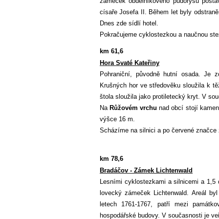
zámeček obdélníkového půdorysu post
císaře Josefa II. Během let byly odstraněn
Dnes zde sídlí hotel.
Pokračujeme cyklostezkou a naučnou stez
km 61,6
Hora Svaté Kateřiny
Pohraniční, původně hutní osada. Je
Krušných hor ve středověku sloužila k t
štola sloužila jako protiletecký kryt. V s
Na
Růžovém vrchu
nad obcí stojí kame
výšce 16 m.
Scházíme na silnici a po červené značce 
km 78,6
Bradáčov - Zámek Lichtenwald
Lesními cyklostezkami a silnicemi a 1,5
lovecký zámeček Lichtenwald. Areál byl
letech 1761-1767, patří mezi památk
hospodářské budovy. V současnosti je veř