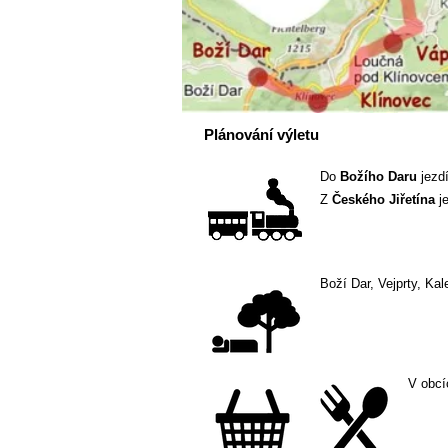
Plánování výletu
Do
Božího Daru
jezdí
Z
Českého Jiřetína
je
Boží Dar, Vejprty, Kal
V obcí