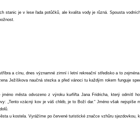
h stanic je v lese řada potůčků, ale kvalita vody je různá. Spousta vodních
možnost.
říbra a cínu, dnes významné zimní i letní rekreační středisko a to zejména
ízena Ježíškova naučná stezka a před vánoci tu každým rokem funguje spec
 jméno města odvozeno z výroku kurfiřta Jana Fridricha, který odmítl ho
lovy: „Tento vzácný kov je váš chléb, je to Boží dar.“ Jméno však nejspíše 
dolů.
ěsta u kostela. Vyrážíme po červené turistické značce vzhůru sjezdovkou, 