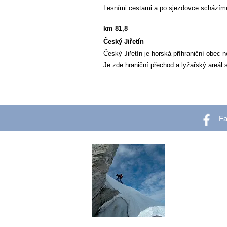
Lesními cestami a po sjezdovce scházím
km 81,8
Český Jiřetín
Český Jiřetín je horská příhraniční obec
Je zde hraniční přechod a lyžařský areál
F
OutVer 
Mountaineering,
outdoors