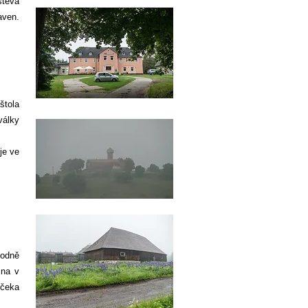
štěva
aven.
štola
války
je ve
vodně
jna v
ečeka