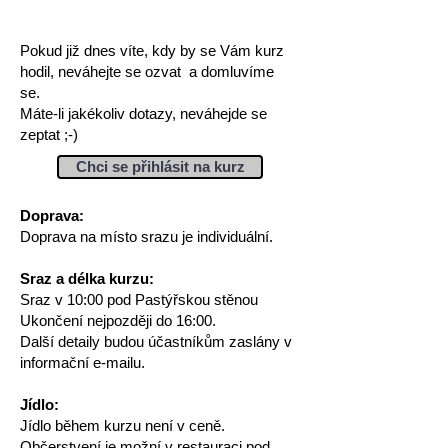
Pokud již dnes víte, kdy by se Vám kurz
hodil, neváhejte se ozvat a domluvíme
se.
Máte-li jakékoliv dotazy, neváhejde se
zeptat ;-)
Chci se přihlásit na kurz
Doprava:
Doprava na místo srazu je individuální.
Sraz a délka kurzu:
Sraz v 10:00 pod Pastýřskou stěnou
Ukončení nejpozději do 16:00.
Další detaily budou účastníkům zaslány v
informační e
-
mailu.
Jídlo:
Jídlo během kurzu není v ceně.
Občerstvení je možní v restauraci pod