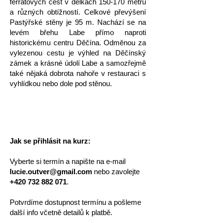
ferratových cest v délkách 150-170 metrů
a různých obtížností. Celkové převýšení
Pastýřské stěny je 95 m. Nachází se na
levém břehu Labe přímo naproti
historickému centru Děčína. Odměnou za
vylezenou cestu je výhled na Děčínský
zámek a krásné údolí Labe a samozřejmě
také nějaká dobrota nahoře v restauraci s
vyhlídkou nebo dole pod stěnou.
Jak se přihlásit na kurz:
Vyberte si termín a napište na e-mail
lucie.outver@gmail.com
nebo zavolejte
+420 732 882 071
.
Potvrdíme dostupnost termínu a pošleme
další info včetně detailů k platbě.