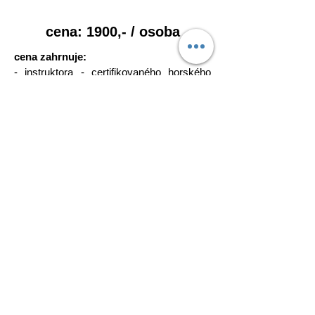
cena: 1900,- / osoba
cena zahrnuje:
- instruktora - certifikovaného horského
průvodce a instruktora lezení
- zapůjčení vybavení (sedák + prsák,
tlumič pádů, helma, odsedka)
cena nezahrnuje:
- doprava na místo
- strava
- připojištění
Facebook
Instagram
OutVer - Outdoor