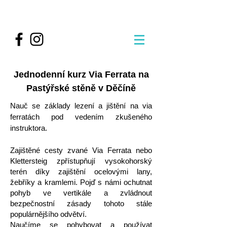
Jednodenní kurz Via Ferrata na
Pastýřské stěně v Děčíně
Nauč se základy lezení a jištění na via
ferratách pod vedením zkušeného
instruktora.
Zajištěné cesty zvané Via Ferrata nebo
Klettersteig zpřístupňují vysokohorský
terén díky zajištění ocelovými lany,
žebříky a
kramlemi. Pojď s námi ochutnat
pohyb ve vertikále a zvládnout
bezpečnostní zásady tohoto stále
populárnějšího odvětví.
Naučíme se pohybovat a používat