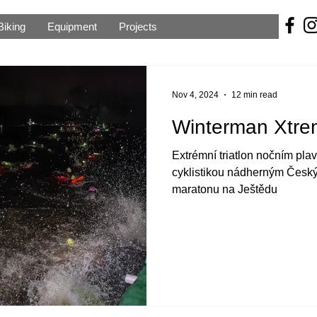
Biking
Equipment
Projects
Nov 4, 2024
12 min read
Winterman Xtre
Extrémní triatlon nočním pla
cyklistikou nádherným Česk
maratonu na Ještědu