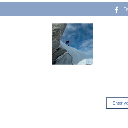
F
OutVer 
Mountaineering,
outdoors
Do you like o