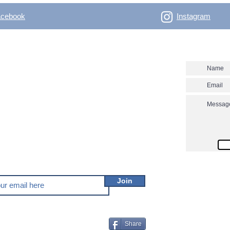
acebook
Instagram
- Outdoor Vertical
Contact us
 skitouring, climbing, trakking, travel Enjoy the
utver.net? Don't miss our new posts!
Join
Share