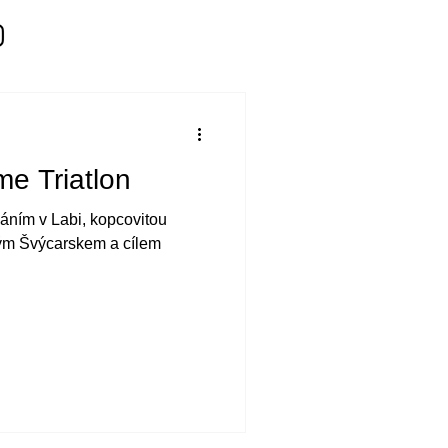
me Triatlon
váním v Labi, kopcovitou
ým Švýcarskem a cílem