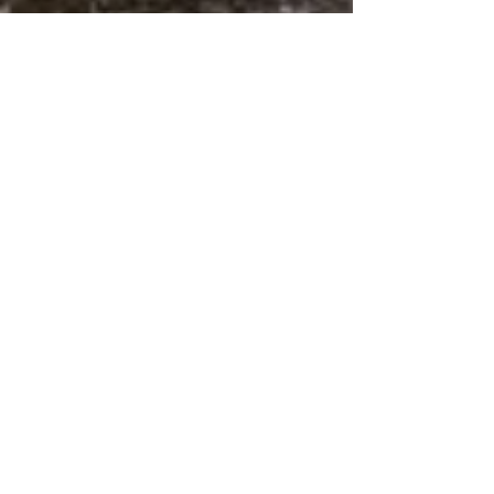
Nov 4, 2024
12 min read
Winterman Xtreme
Triatlon
Extrémní triatlon nočním plaváním v Labi,
kopcovitou cyklistikou nádherným Českým